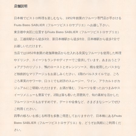
店舗説明
日本橋でビストロ料理を楽しむなら、1952年創業のフルーツ専門店が手がける
Fruits Bistro SABLIER（フルーツビストロサブリエ）へお越し下さい。
東京都中央区に位置するFruits Bistro SABLIER（フルーツビストロサブリエ）
は、三越前駅から徒歩3分、新日本橋駅から徒歩5分、日本橋駅から徒歩7分で
お越しいただけます。
当店では1952年創業の老舗果物店から仕入れる良質なフルーツを使用した料理
やドリンク、スイーツをランチやディナーでご提供しています。あまおうとフ
ォアグラのリゾット、鴨のローストとオレンジソース、桃を使用したパスタな
ど独創的なマリアージュをお楽しみください。1階のバルスタイルでは、ごろ
ごろ果実のサワーや、口コミでも好評のスムージー、ワイン、アラカルトがカ
ジュアルにご堪能いただけます。お酒が進む、フルーツを使ったおつまみやス
イーツメニューも豊富です。2階は落ち着いた雰囲気で、旬の素材を活かした
フルーツコースもおすすめです。デートや会食など、さまざまなシーンでぜひ
ご利用ください。
四季の移ろいを感じる料理を多数ご用意しておりますので、日本橋にあるFruits
Bistro SABLIER（フルーツビストロサブリエ）を、どうぞお気軽にご利用くだ
さい。