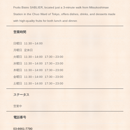
Fruits Bistro SABLIER, located just a 3-minute walk from Mitsukoshimae
Station in the Chuo Ward of Tokyo, offers dishes, drinks, and desserts made
with high-quality fruits for both lunch and dinner.
営業時間
日曜日
11:30～14:00
月曜日
定休日
火曜日
11:30～14:00
17:30～23:00
水曜日
11:30～14:00
17:30～23:00
木曜日
11:30～14:00
17:30～23:00
金曜日
11:30～14:00
17:30～23:00
土曜日
11:30～14:00
17:30～23:00
ステータス
営業中
電話番号
03-6661-7790