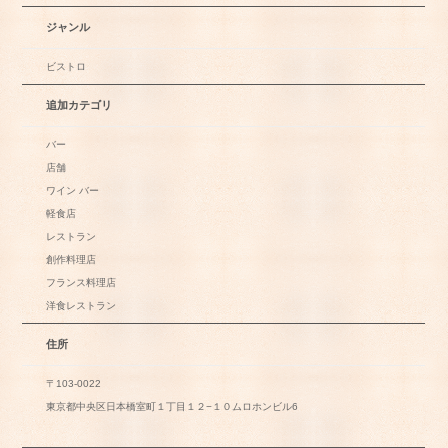
ジャンル
ビストロ
追加カテゴリ
バー
店舗
ワイン バー
軽食店
レストラン
創作料理店
フランス料理店
洋食レストラン
住所
〒103-0022
東京都中央区日本橋室町１丁目１２−１０ムロホンビル6