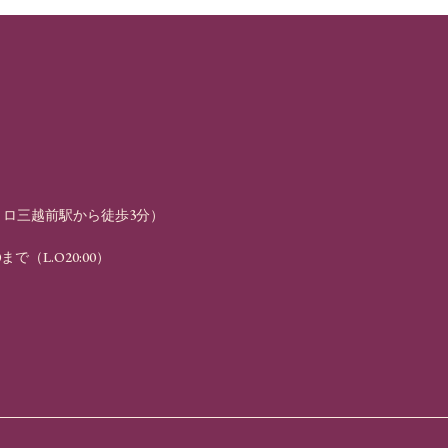
トロ三越前駅から徒歩3分
）
00まで（L.O20:00）